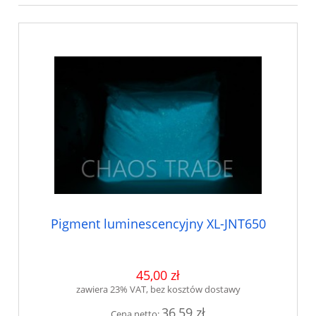
Pigment luminescencyjny XL-JNT650
45,00 zł
zawiera 23% VAT, bez kosztów dostawy
36,59 zł
Cena netto: