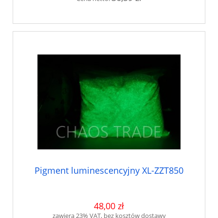
Pigment luminescencyjny XL-ZZT850
48,00 zł
zawiera 23% VAT, bez kosztów dostawy