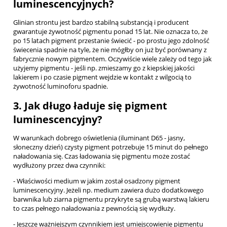
luminescencyjnych?
Glinian strontu jest bardzo stabilną substancją i producent
gwarantuje żywotność pigmentu ponad 15 lat. Nie oznacza to, że
po 15 latach pigment przestanie świecić - po prostu jego zdolność
świecenia spadnie na tyle, że nie mógłby on już być porównany z
fabrycznie nowym pigmentem. Oczywiście wiele zależy od tego jak
użyjemy pigmentu - jeśli np. zmieszamy go z kiepskiej jakości
lakierem i po czasie pigment wejdzie w kontakt z wilgocią to
żywotność luminoforu spadnie.
3. Jak długo ładuje się pigment
luminescencyjny?
W warunkach dobrego oświetlenia (iluminant D65 - jasny,
słoneczny dzień) czysty pigment potrzebuje 15 minut do pełnego
naładowania się. Czas ładowania się pigmentu może zostać
wydłużony przez dwa czynniki:
- Właściwości medium w jakim został osadzony pigment
luminescencyjny. Jeżeli np. medium zawiera dużo dodatkowego
barwnika lub ziarna pigmentu przykryte są grubą warstwą lakieru
to czas pełnego naładowania z pewnością się wydłuży.
- Jeszcze ważniejszym czynnikiem jest umiejscowienie pigmentu