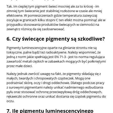
Tak. Im cieplej tym pigment świeci mocniej ale za to krócej - im
zimniej tym świecenie jest stabilniej rozłożone w czasie ale mniej
efektowne. W pomieszczeniach gdzie temperatura zazwyczaj
oscyluje w granicach kilku stopni C ten efekt można pominąć ale w
przypadku stosowania produktów świecących w ciemności na
zewnątrz różnicę da się zaobserwować.
6. Czy świecące pigmenty są szkodliwe?
Pigmenty luminescencyjne oparte na glinianie strontu nie są
toksyczne, palne bądź też radioaktywne. Należy wspomnieć, że
jedną z norm jakie spełniają jest EN 71-3 - jest to norma regulująca
zawartość metali ciężkich w zabawkach mogących być połkniętymi
przez małe dzieci.
Należy jednak zwrócić uwagę na fakt, że pigmenty składają się z
małych, twardych i chropowatych cząsteczek. Mogą one
podrażniać skórę, oczy i drogi oddechowe. Dlatego podczas pracy
z surowymi pigmentami należy unikać nadmiernego wzbudzania
pyłu oraz stosować ochronę przeciwpyłową dróg oddechowych,
rękawiczki ochronne oraz unikać dostania się cząstek pigmentu do
oczu.
7. Ile pigmentu luminescencyjnego