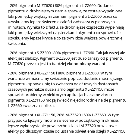
- 20% pigmentu M-ZZ620 i 80% pigmentu L-ZZ660. Dodanie
pigmentu o drobniejszym ziarnie sprawia, że zostają wypełnione
luki pomiędzy większymi ziarnami pigmentu L-ZZ660 przez co
uzyskujemy lepsze świecenie całości zwłaszcza w pierwszych
minutach. Wynika to z faktu, że drobniejsze cząsteczki wypełniają
luki pomiędzy większymi cząsteczkami pigmentu co sprawia, że
uzyskujemy lepsze krycie a co za tym idzie większą powierzchnię
świecenia.
- 20% pigmentu S-ZZ300 i 80% pigmentu L-ZZ660. Tak jak wyżej ale
efekt jest słabszy. Pigment S-ZZ300 jest dużo tańszy od pigmentu
M-ZZ620 przez co jest to bardziej ekonomiczny wariant.
- 20% pigmentu XL-ZZ1150 i 80% pigmentu L-ZZ660. W tym
wariancie wzmacniamy świecenie poprzez dodanie mocniejszego
pigmentu - sprawdzi się to zwłaszcza na dłuższych dystansach
czasowych jednakże duże ziarno pigmentu XL-ZZ1150 może
sprawiać problemy w niektórych aplikacjach a same ziarna
pigmentu XL-ZZ1150 mogą świecić niejednorodnie na tle pigmentu
L-ZZ660 zwłaszcza z bliska.
- 20% pigmentu XL-ZZ1150, 20% M-ZZ620 i 60% L-ZZ660. W tym
przypadku łączymy mocne świecenie w początkowym okresie,
lepsze wykorzystanie powierzchni dzięki M-ZZ620 oraz lepsze
efekty po dłuższym czasie od ustania oświetlenia dzięki XL-ZZ1150.