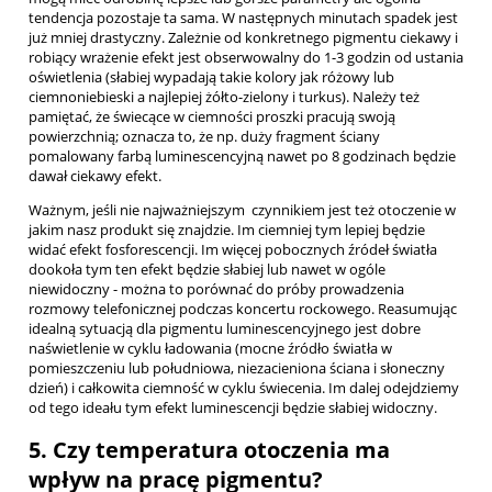
tendencja pozostaje ta sama. W następnych minutach spadek jest
już mniej drastyczny. Zależnie od konkretnego pigmentu ciekawy i
robiący wrażenie efekt jest obserwowalny do 1-3 godzin od ustania
oświetlenia (słabiej wypadają takie kolory jak różowy lub
ciemnoniebieski a najlepiej żółto-zielony i turkus). Należy też
pamiętać, że świecące w ciemności proszki pracują swoją
powierzchnią; oznacza to, że np. duży fragment ściany
pomalowany farbą luminescencyjną nawet po 8 godzinach będzie
dawał ciekawy efekt.
Ważnym, jeśli nie najważniejszym czynnikiem jest też otoczenie w
jakim nasz produkt się znajdzie. Im ciemniej tym lepiej będzie
widać efekt fosforescencji. Im więcej pobocznych źródeł światła
dookoła tym ten efekt będzie słabiej lub nawet w ogóle
niewidoczny - można to porównać do próby prowadzenia
rozmowy telefonicznej podczas koncertu rockowego. Reasumując
idealną sytuacją dla pigmentu luminescencyjnego jest dobre
naświetlenie w cyklu ładowania (mocne źródło światła w
pomieszczeniu lub południowa, niezacieniona ściana i słoneczny
dzień) i całkowita ciemność w cyklu świecenia. Im dalej odejdziemy
od tego ideału tym efekt luminescencji będzie słabiej widoczny.
5. Czy temperatura otoczenia ma
wpływ na pracę pigmentu?