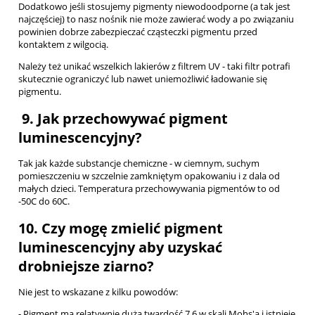
Dodatkowo jeśli stosujemy pigmenty niewodoodporne (a tak jest
najczęściej) to nasz nośnik nie może zawierać wody a po związaniu
powinien dobrze zabezpieczać cząsteczki pigmentu przed
kontaktem z wilgocią.
Należy też unikać wszelkich lakierów z filtrem UV - taki filtr potrafi
skutecznie ograniczyć lub nawet uniemożliwić ładowanie się
pigmentu.
9. Jak przechowywać pigment
luminescencyjny?
Tak jak każde substancje chemiczne - w ciemnym, suchym
pomieszczeniu w szczelnie zamkniętym opakowaniu i z dala od
małych dzieci. Temperatura przechowywania pigmentów to od
-50C do 60C.
10. Czy mogę zmielić pigment
luminescencyjny aby uzyskać
drobniejsze ziarno?
Nie jest to wskazane z kilku powodów:
- Pigment ma relatywnie dużą twardość 7,6 w skali Mohs'a i istnieje