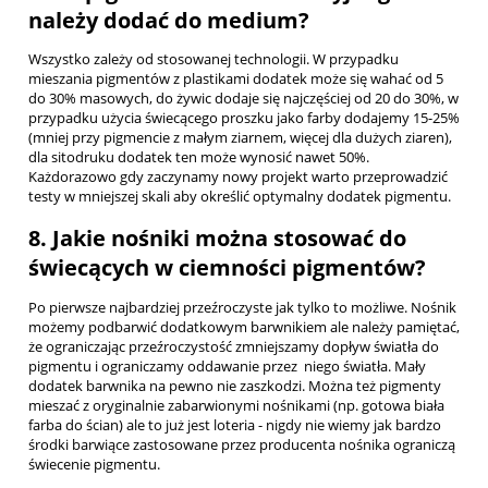
należy dodać do medium?
Wszystko zależy od stosowanej technologii. W przypadku
mieszania pigmentów z plastikami dodatek może się wahać od 5
do 30% masowych, do żywic dodaje się najczęściej od 20 do 30%, w
przypadku użycia świecącego proszku jako farby dodajemy 15-25%
(mniej przy pigmencie z małym ziarnem, więcej dla dużych ziaren),
dla sitodruku dodatek ten może wynosić nawet 50%.
Każdorazowo gdy zaczynamy nowy projekt warto przeprowadzić
testy w mniejszej skali aby określić optymalny dodatek pigmentu.
8. Jakie nośniki można stosować do
świecących w ciemności pigmentów?
Po pierwsze najbardziej przeźroczyste jak tylko to możliwe. Nośnik
możemy podbarwić dodatkowym barwnikiem ale należy pamiętać,
że ograniczając przeźroczystość zmniejszamy dopływ światła do
pigmentu i ograniczamy oddawanie przez niego światła. Mały
dodatek barwnika na pewno nie zaszkodzi. Można też pigmenty
mieszać z oryginalnie zabarwionymi nośnikami (np. gotowa biała
farba do ścian) ale to już jest loteria - nigdy nie wiemy jak bardzo
środki barwiące zastosowane przez producenta nośnika ograniczą
świecenie pigmentu.