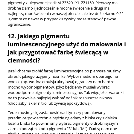
pigmenty z ulepszonej serii: M-ZZ620 i XL-ZZ1150. Pierwszy ma
drobne ziarno i jednocześnie mocne świecenie a drugi ma
najlepszą moc świecenia w naszej ofercie - ale też duże ziarno 0,22-
0,28mm co nawet w przypadku żywicy może stanowić pewne
ograniczenie.
12. Jakiego pigmentu
luminescencyjnego użyć do malowania i
jak przygotować farbę świecącą w
ciemności?
Jeżeli chcemy zrobić farbę luminescencyjną po pierwsze musimy
określić jakiego użyjemy nośnika. Wybór medium opartego na
wodzie (np. wodna emulsja akrylowa) ograniczy nam bardzo
mocno wybór pigmentów, gdyż będziemy musieli wybrać
wodoodporne pigmenty luminescencyjne. Tak więc jeżeli warunki
na to pozwalają najlepiej wybrać nośnik rozpuszczalnikowy
(chociażby lakier nitro lub żywicę epoksydową).
Teraz musimy się zastanowić nad tym czy pomalowany
przedmiot/powierzchnia będzie oglądany z bliska czy z daleka.
Jeżeli z bliska to powinniśmy wybrać pigmenty o drobniejszym
ziarnie (początek kodu pigmentu "S" lub "M"). Dadzą nam one