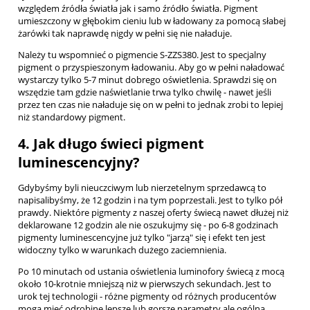
względem źródła światła jak i samo źródło światła. Pigment
umieszczony w głębokim cieniu lub w ładowany za pomocą słabej
żarówki tak naprawdę nigdy w pełni się nie naładuje.
Należy tu wspomnieć o pigmencie S-ZZS380. Jest to specjalny
pigment o przyspieszonym ładowaniu. Aby go w pełni naładować
wystarczy tylko 5-7 minut dobrego oświetlenia. Sprawdzi się on
wszędzie tam gdzie naświetlanie trwa tylko chwilę - nawet jeśli
przez ten czas nie naładuje się on w pełni to jednak zrobi to lepiej
niż standardowy pigment.
4. Jak długo świeci pigment
luminescencyjny?
Gdybyśmy byli nieuczciwym lub nierzetelnym sprzedawcą to
napisalibyśmy, że 12 godzin i na tym poprzestali. Jest to tylko pół
prawdy. Niektóre pigmenty z naszej oferty świecą nawet dłużej niż
deklarowane 12 godzin ale nie oszukujmy się - po 6-8 godzinach
pigmenty luminescencyjne już tylko "jarzą" się i efekt ten jest
widoczny tylko w warunkach dużego zaciemnienia.
Po 10 minutach od ustania oświetlenia luminofory świecą z mocą
około 10-krotnie mniejszą niż w pierwszych sekundach. Jest to
urok tej technologii - różne pigmenty od różnych producentów
mogą mieć odrobinę lepsze lub gorsze parametry ale ogólna