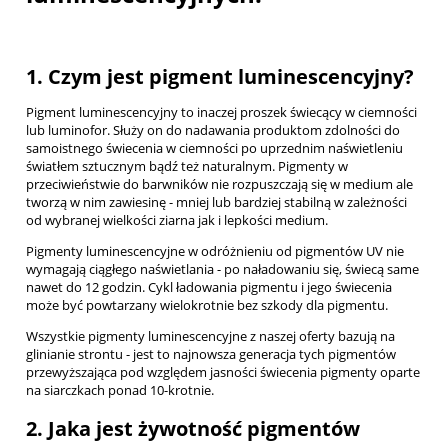
1. Czym jest pigment luminescencyjny?
Pigment luminescencyjny to inaczej proszek świecący w ciemności
lub luminofor. Służy on do nadawania produktom zdolności do
samoistnego świecenia w ciemności po uprzednim naświetleniu
światłem sztucznym bądź też naturalnym. Pigmenty w
przeciwieństwie do barwników nie rozpuszczają się w medium ale
tworzą w nim zawiesinę - mniej lub bardziej stabilną w zależności
od wybranej wielkości ziarna jak i lepkości medium.
Pigmenty luminescencyjne w odróżnieniu od pigmentów UV nie
wymagają ciągłego naświetlania - po naładowaniu się, świecą same
nawet do 12 godzin. Cykl ładowania pigmentu i jego świecenia
może być powtarzany wielokrotnie bez szkody dla pigmentu.
Wszystkie pigmenty luminescencyjne z naszej oferty bazują na
glinianie strontu - jest to najnowsza generacja tych pigmentów
przewyższająca pod względem jasności świecenia pigmenty oparte
na siarczkach ponad 10-krotnie.
2. Jaka jest żywotność pigmentów