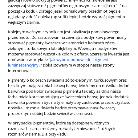
gładką i równo pokrytą powierzchnię - lecz ich świecenie jest
zazwyczaj słabsze niż pigmentów o grubszym ziarnie (litera "L" na
początku kodu). Dlatego jeżeli pomalowany przedmiot będzie
oglądany z dość daleka (np sufit) lepiej będzie wybrać pigment o
większym ziarnie.
Kolejnym ważnym czynnikiem jest lokalizacja pomalowanego
przedmiotu. Do zastosowań na zewnątrz budynków powinniśmy
stosować pigmenty świecące w ciemności o kolorach żółto-
zielonym, turkusowym lub błękitnym. Wewnątrz budynków
możemy stosować wszystkie kolory z oferty. Szerzej ta kwestia jest
omówiona w artykule "
Jak wybrać odpowiedni pigment
luminescencyjny?
" zlokalizowanym w stopce naszej strony
internetowej.
Pigmenty o kolorach świecenia żółto-zielonym, turkusowym oraz
błękitnym mają za dnia białawą barwę. Możemy do nośnika dodać
barwnika pod kolor świecenia pigmentu tak aby za dnia nasza
farba miała korespondującą ze świeceniem barwę. Jednak dodatek
barwnika powinien być na tyle mały aby zachować przeźroczystość
nośnika. Im mniej światła będzie otrzymywał nasz świecący
proszek tym słabiej będzie świecił w ciemności.
W przypadku pigmentów, które są dostępne w różnych
rozmiarach ziarna możemy rozważyć zmieszanie 2 różnych
rozmiarów ziarna. Dla przykładu: