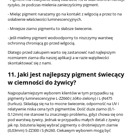
ryzyko, że podczas mielenia zanieczyścimy pigment.
- Mieląc pigment narażamy go na kontakt z wilgocią a przez to na
osłabienie właściwości luminescencyjnych.
- Mniejsze ziarno pigmentu to słabsze świecenie.
- Jeśli mielimy pigment wodoodporny to niszczymy warstwę
ochronną chroniącą go przed wilgocią.
Dlatego przed zakupem warto się zastanowić nad najlepszym
rozmiarem ziarna dla naszej aplikacji a w razie wątpliwości
skontaktować się z nami.
11. Jaki jest najlepszy pigment świecący
w ciemności do żywicy?
Najpopularniejszym wyborem klientów w tym przypadku są
pigmenty luminescencyjne L-ZZ660 ( żółto-zielony) i L-JN475
(turkus). Składają się na to mocne świecenie, odporność na UV i
relatywnie niska cena tych pigmentów. Dość duże ziarno (0,1-
0,12mm) nie stanowi tu znacznego problemu, gdyż chowa się ono
pod warstwą żywicy. Jednak w przypadku małych detali z żywicy
jak np. biżuteria lepiej wybrać pigmenty o drobniejszym ziarnie
(0,03mm) S-ZZ300 i S-JN260. Ciekawym wyborem mogą być