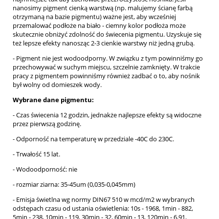
nanosimy pigment cienką warstwą (np. malujemy ścianę farbą
otrzymaną na bazie pigmentu) ważne jest, aby wcześniej
przemalować podłoże na biało - ciemny kolor podłoża może
skutecznie obniżyć zdolność do świecenia pigmentu. Uzyskuje się
też lepsze efekty nanosząc 2-3 cienkie warstwy niż jedną grubą.
- Pigment nie jest wodoodporny. W związku z tym powinniśmy go
przechowywać w suchym miejscu, szczelnie zamknięty. W trakcie
pracy z pigmentem powinniśmy również zadbać o to, aby nośnik
był wolny od domieszek wody.
Wybrane dane pigmentu:
- Czas świecenia 12 godzin, jednakże najlepsze efekty są widoczne
przez pierwszą godzinę.
- Odporność na temperaturę w przedziale -40C do 230C.
- Trwałość 15 lat.
- Wodoodporność: nie
- rozmiar ziarna: 35-45um (0,035-0,045mm)
- Emisja świetlna wg normy DIN67 510 w mcd/m2 w wybranych
odstępach czasu od ustania oświetlenia: 10s - 1968, 1min - 882,
5min - 238, 10min - 119, 30min - 32, 60min - 13, 120min - 6,91,