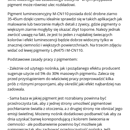
pigment może również ulec rozkładowi.
Pigment luminescencyjny M-CN110 posiada dość drobne ziarno
35-45um dzięki czemu idealnie sprawdzi się w takich aplikacjach jak
malowanie lub tworzenie małych detali z żywicy, gdzie pigmenty o
większym ziarnie mogłyby się okazać zbyt toporne. Należy jednak
zwrócić uwagę na fakt, że jest to jeden z najsłabiej świecących
kolorów i efekt luminescencji będzie dobrze widoczny tylko w
znacznej ciemności i większych powierzchniach. Na trzecim zdjęciu
widać od lewej pigmenty L-JN475 i M-CN110.
Podstawowe zasady pracy z pigmentem:
- Zależnie od użytego nośnika, jak i pożądanego efektu producent
sugeruje użycie od 5% do 30% masowych pigmentu. Zaleca się
przed przystąpieniem do właściwiej pracy przeprowadzić kilka
prób z różnymi proporcjami, aby określić jaki efekt najbardziej nas
zadowala.
- Sama baza w jakiej pigment jest rozrabiany powinna być
przeźroczysta tak, aby z jednej strony umożliwić pigmentowi
pochłanianie światła z otoczenia, a z drugiej strony nie obniżać jego
emisji świetlnej. Możemy nośnik dodatkowo podbarwić tak aby za
dnia uzyskać barwę korespondującą z kolorem świecenia w
ciemności - ale podbarwienie powinno być możliwie jak
najmniejsze tak aby zachować przeźroczystość nośnika. Jeśli