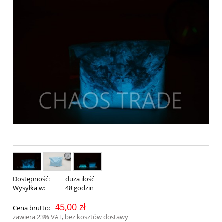
Dostępność:
duża ilość
Wysyłka w:
48 godzin
45,00 zł
Cena brutto:
zawiera 23% VAT, bez kosztów dostawy