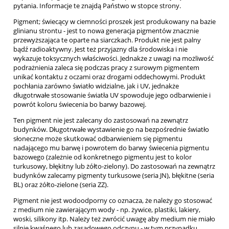
pytania. Informacje te znajdą Państwo w stopce strony.
Pigment; świecący w ciemności proszek jest produkowany na bazie
glinianu strontu - jest to nowa generacja pigmentów znacznie
przewyższająca te oparte na siarczkach. Produkt nie jest palny
bądź radioaktywny. Jest też przyjazny dla środowiska i nie
wykazuje toksycznych właściwości. Jednakże z uwagi na możliwość
podrażnienia zaleca się podczas pracy z surowym pigmentem
unikać kontaktu z oczami oraz drogami oddechowymi. Produkt
pochłania zarówno światło widzialne, jak i UV, jednakże
długotrwałe stosowanie światła UV spowoduje jego odbarwienie i
powrót koloru świecenia bo barwy bazowej.
Ten pigment nie jest zalecany do zastosowań na zewnątrz
budynków. Długotrwałe wystawienie go na bezpośrednie światło
słoneczne może skutkować odbarwieniem się pigmentu
nadającego mu barwę i powrotem do barwy świecenia pigmentu
bazowego (zależnie od konkretnego pigmentu jest to kolor
turkusowy, błękitny lub żółto-zielony). Do zastosowań na zewnątrz
budynków zalecamy pigmenty turkusowe (seria JN), błękitne (seria
BL) oraz żółto-zielone (seria ZZ).
Pigment nie jest wodoodporny co oznacza, że należy go stosować
z medium nie zawierającym wody - np. żywice, plastiki, lakiery,
woski, silikony itp. Należy też zwrócić uwagę aby medium nie miało
silnie kwaśnego lub zasadowego odczynu - w tym przypadku