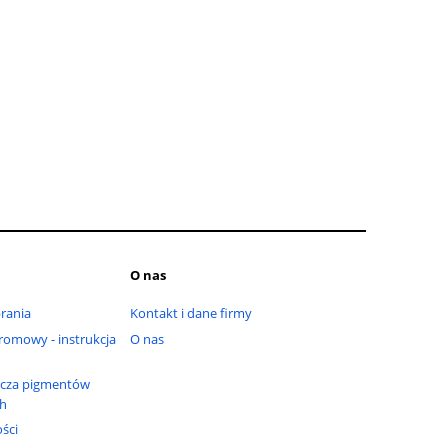
O nas
rania
Kontakt i dane firmy
omowy - instrukcja
O nas
cza pigmentów
ch
ści