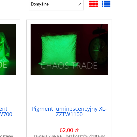
ent
Pigment luminescencyjny XL-
ZW700
ZZTW1100
62,00 zł
dostawy
zawiera 23% VAT, bez kosztów dostawy