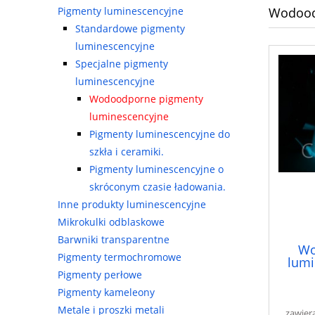
Wodood
Pigmenty luminescencyjne
Standardowe pigmenty
luminescencyjne
Specjalne pigmenty
luminescencyjne
Wodoodporne pigmenty
luminescencyjne
Pigmenty luminescencyjne do
szkła i ceramiki.
Pigmenty luminescencyjne o
skróconym czasie ładowania.
Inne produkty luminescencyjne
Mikrokulki odblaskowe
Barwniki transparentne
Wo
Pigmenty termochromowe
lumi
Pigmenty perłowe
Pigmenty kameleony
Metale i proszki metali
zawier