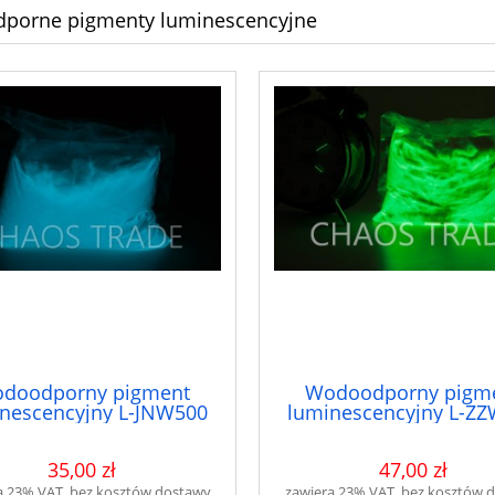
porne pigmenty luminescencyjne
doodporny pigment
Wodoodporny pigm
nescencyjny L-JNW500
luminescencyjny L-Z
35,00 zł
47,00 zł
a 23% VAT, bez kosztów dostawy
zawiera 23% VAT, bez kosztów 