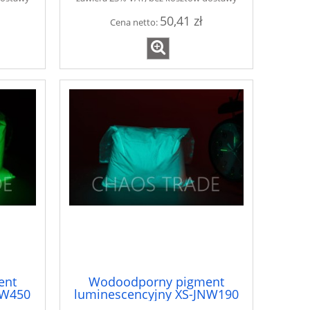
50,41 zł
Cena netto:
ent
Wodoodporny pigment
ZW450
luminescencyjny XS-JNW190