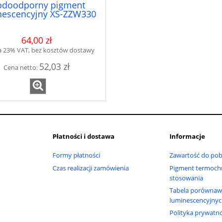
doodporny pigment
nescencyjny XS-ZZW330
64,00 zł
a 23% VAT, bez kosztów dostawy
52,03 zł
Cena netto:
Płatności i dostawa
Informacje
Formy płatności
Zawartość do pob
Czas realizacji zamówienia
Pigment termochr
stosowania
Tabela porównaw
luminescencyjny
Polityka prywatno