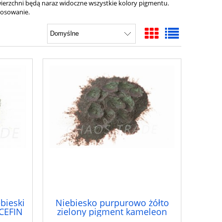
rzchni będą naraz widoczne wszystkie kolory pigmentu.
tosowanie.
bieski
Niebiesko purpurowo żółto
CEFIN
zielony pigment kameleon
PK-NPZOZ