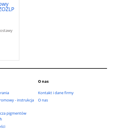
rowy
ZOZLP
dostawy
O nas
rania
Kontakt i dane firmy
omowy - instrukcja
O nas
cza pigmentów
ch
ści