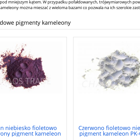
pod mniejszym kątem. W przypadku pofałdowanych, trójwymiarowych powie
ameleony można mieszać z wieloma bazami co pozwala na ich szerokie zas
rdowe pigmenty kameleony
an niebiesko fioletowo
Czerwono fioletowo nie
wony pigment kameleon
pigment kameleon PK-
PK-CNFC