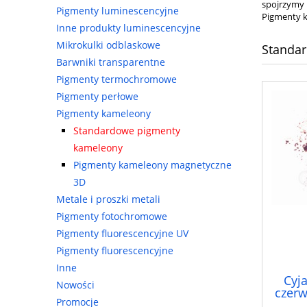
spojrzymy 
Pigmenty luminescencyjne
Pigmenty k
Inne produkty luminescencyjne
Mikrokulki odblaskowe
Standa
Barwniki transparentne
Pigmenty termochromowe
Pigmenty perłowe
Pigmenty kameleony
Standardowe pigmenty
kameleony
Pigmenty kameleony magnetyczne
3D
Metale i proszki metali
Pigmenty fotochromowe
Pigmenty fluorescencyjne UV
Pigmenty fluorescencyjne
Inne
Cyj
Nowości
czer
Promocje