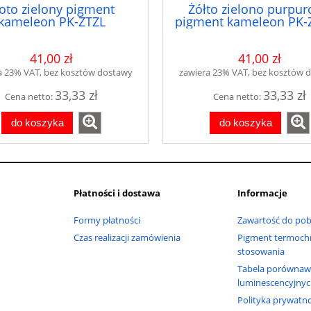
łoto zielony pigment
Żółto zielono purpu
kameleon PK-ZTZL
pigment kameleon PK-
41,00 zł
41,00 zł
a 23% VAT, bez kosztów dostawy
zawiera 23% VAT, bez kosztów 
33,33 zł
33,33 zł
Cena netto:
Cena netto:
do koszyka
do koszyka
Płatności i dostawa
Informacje
Formy płatności
Zawartość do pob
Czas realizacji zamówienia
Pigment termochr
stosowania
Tabela porównaw
luminescencyjny
Polityka prywatno