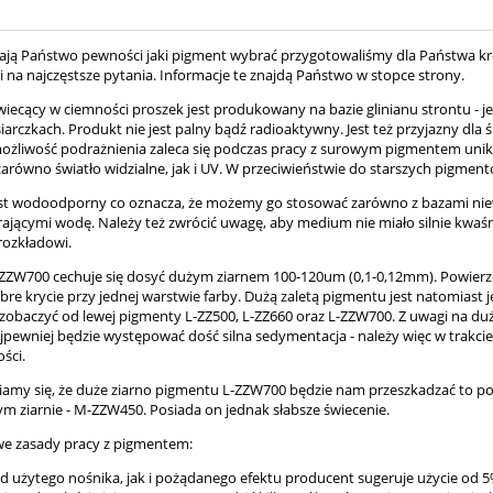
 mają Państwo pewności jaki pigment wybrać przygotowaliśmy dla Państwa kr
 na najczęstsze pytania. Informacje te znajdą Państwo w stopce strony.
wiecący w ciemności proszek jest produkowany na bazie glinianu strontu - 
iarczkach. Produkt nie jest palny bądź radioaktywny. Jest też przyjazny dla
ożliwość podrażnienia zaleca się podczas pracy z surowym pigmentem uni
zarówno światło widzialne, jak i UV. W przeciwieństwie do starszych pigmen
st wodoodporny co oznacza, że możemy go stosować zarówno z bazami niewodnym
rającymi wodę. Należy też zwrócić uwagę, aby medium nie miało silnie kw
rozkładowi.
ZZW700 cechuje się dosyć dużym ziarnem 100-120um (0,1-0,12mm). Powierz
re krycie przy jednej warstwie farby. Dużą zaletą pigmentu jest natomiast j
zobaczyć od lewej pigmenty L-ZZ500, L-ZZ660 oraz L-ZZW700. Z uwagi na du
ajpewniej będzie występować dość silna sedymentacja - należy więc w trakci
ści.
wiamy się, że duże ziarno pigmentu L-ZZW700 będzie nam przeszkadzać to 
ym ziarnie - M-ZZW450. Posiada on jednak słabsze świecenie.
e zasady pracy z pigmentem:
 od użytego nośnika, jak i pożądanego efektu producent sugeruje użycie od