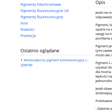
Opis
Pigmenty fotochromowe
Pigmenty fluorescencyjne UV
Jeżeli nie
Pigmenty fluorescencyjne
odpowiedzi
Inne
Pigment; ś
oparte na s
Nowości
uwagi na m
Promocje
pochłania 
Pigment je
Ostatnio oglądane
tymi zawie
może ulec 
Wodoodporny pigment luminescencyjny L-
Pigment L-
ZZW700
uzyskać dob
dla można 
lepkości n
jednorodno
Jeżeli oba
drobniejsz
Podstawow
- Zależnie