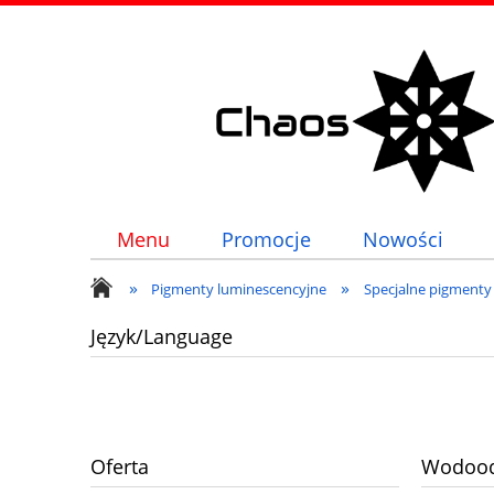
Menu
Promocje
Nowości
»
»
Pigmenty luminescencyjne
Specjalne pigmenty
Język/Language
Oferta
Wodood