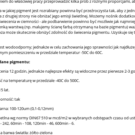
iem do właściwiej pracy przeprowadzić kilka prób z różnymi proporcjami, aby
 w jakiej pigment jest rozrabiany powinna być przeźroczysta tak, aby z jed
 a z drugiej strony nie obniżać jego emisji świetlnej. Możemy nośnik doda
świecenia w ciemności - ale podbarwienie powinno być możliwie jak najmniej
enką warstwą (np. malujemy ścianę farbą otrzymaną na bazie pigmentu) ważn
oża może skutecznie obniżyć zdolność do świecenia pigmentu. Uzyskuje się t
jest wodoodporny; jednakże w celu zachowania jego sprawności jak najdłuż
ym pomieszczeniu w przedziale temperatur -50C do 60C.
dane pigmentu:
cenia 12 godzin, jednakże najlepsze efekty są widoczne przez pierwsze 2-3 g
ć na temperaturę w przedziale -40C do 500C.
5 lat.
orność: tak
ziarna: 100-120um (0,1-0,12mm)
wietlna wg normy DIN67 510 w mcd/m2 w wybranych odstępach czasu od ustania
- 242, 60min - 108, 120min - 46, 600min - 6.
 barwa światła: żółto-zielona