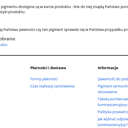
 pigmentu dostępne są w karcie produktu - link do niej znajdą Państwo poni
styki produktu.
mają Państwo pewności czy ten pigment sprawdzi się w Państwa przypadku p
pobrania:
uktu
Płatności i dostawa
Informacje
Formy płatności
Zawartość do pob
Czas realizacji zamówienia
Pigment termochr
stosowania
Tabela porównaw
luminescencyjny
Polityka prywatno
Jak wybrać odpow
luminescencyjny?