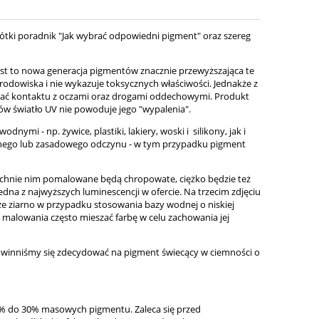
ótki poradnik "Jak wybrać odpowiedni pigment" oraz szereg
jest to nowa generacja pigmentów znacznie przewyższająca te
 środowiska i nie wykazuje toksycznych właściwości. Jednakże z
kać kontaktu z oczami oraz drogami oddechowymi. Produkt
tów światło UV nie powoduje jego "wypalenia".
i - np. żywice, plastiki, lakiery, woski i silikony, jak i
aśnego lub zasadowego odczynu - w tym przypadku pigment
chnie nim pomalowane będą chropowate, ciężko będzie też
edna z najwyższych luminescencji w ofercie. Na trzecim zdjęciu
że ziarno w przypadku stosowania bazy wodnej o niskiej
e malowania często mieszać farbę w celu zachowania jej
powinniśmy się zdecydować na pigment świecący w ciemności o
 5% do 30% masowych pigmentu. Zaleca się przed