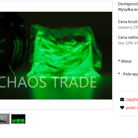
Dostępnoś
Wysyłka w
Cena brutt
zawiera 2
Cena netto
bez 23% V
*
Masa:
*
- Pole w
zapyta
poleć