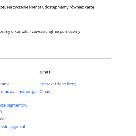
żej. Na życzenie klienta udostępniamy również kartę
rosimy o kontakt - zawsze chętnie pomożemy.
O nas
rania
Kontakt i dane firmy
omowy - instrukcja
O nas
cza pigmentów
ch
ści
iedni pigment