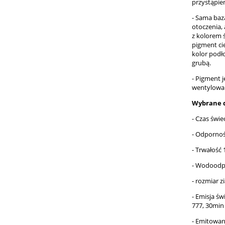
przystąpien
- Sama baza
otoczenia,
z kolorem 
pigment ci
kolor podł
grubą.
- Pigment 
wentylowan
Wybrane 
- Czas świe
- Odpornoś
- Trwałość 1
- Wodoodp
- rozmiar 
- Emisja ś
777, 30min 
- Emitowana