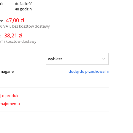
ć:
duża ilość
:
48 godzin
47,00 zł
o:
3% VAT, bez kosztów dostawy
38,21 zł
:
AT i kosztów dostawy
ymagane
dodaj do przechowalni
j o produkt
 znajomemu