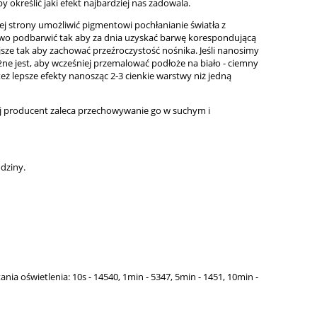
 określić jaki efekt najbardziej nas zadowala.
nej strony umożliwić pigmentowi pochłanianie światła z
tkowo podbarwić tak aby za dnia uzyskać barwę korespondującą
sze tak aby zachować przeźroczystość nośnika. Jeśli nanosimy
e jest, aby wcześniej przemalować podłoże na biało - ciemny
eż lepsze efekty nanosząc 2-3 cienkie warstwy niż jedną
ej producent zaleca przechowywanie go w suchym i
odziny.
 oświetlenia: 10s - 14540, 1min - 5347, 5min - 1451, 10min -