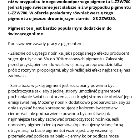
niż w przypadku innego wodoodpornego pigmentu L-ZZW700.
Jednak jego świecenie jest słabsze niż w przypadku pigmentu
L-ZZW700. W ofercie posiadamy również wersję tego
pigmentu o jeszcze drobniejszym ziarnie - XS-ZZW330.
Pigment ten jest bardzo popularnym dodatkiem do
świecącego slime.
Podstawowe zasady pracy z pigmentem:
- Zależnie od użytego nośnika, jak i pożądanego efektu producent
sugeruje użycie od 5% do 30% masowych pigmentu. Zaleca się
przed przystąpieniem do właściwiej pracy przeprowadzić kilka
prób z różnymi proporcjami, aby określić jaki efekt najbardziej nas
zadowala.
- Sama baza w jakiej pigment jest rozrabiany powinna być
przeźroczysta tak, aby z jednej strony umożliwić pigmentowi
pochłanianie światła z otoczenia, a z drugiej strony nie obniżać jego
emisji świetlnej. Możemy nośnik dodatkowo podbarwić tak aby za
dnia uzyskać barwę korespondującą z kolorem świecenia w
ciemności - ale podbarwienie powinno być możliwie jak
najmniejsze tak aby zachować przeźroczystość nośnika. Jeśli
nanosimy pigment cienką warstwą (np. malujemy ścianę farbą
otrzymaną na bazie pigmentu) ważne jest, aby wcześniej
przemalować podłoże na biało - ciemny kolor podłoża może