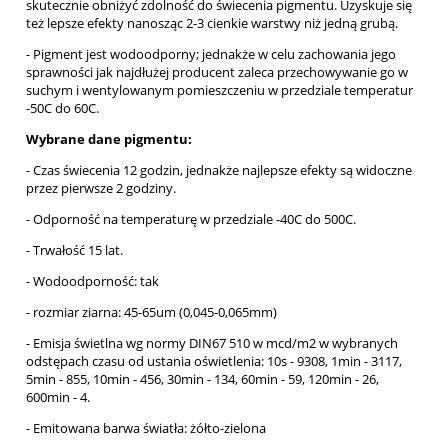
skutecznie obniżyć zdolność do świecenia pigmentu. Uzyskuje się
też lepsze efekty nanosząc 2-3 cienkie warstwy niż jedną grubą.
- Pigment jest wodoodporny; jednakże w celu zachowania jego
sprawności jak najdłużej producent zaleca przechowywanie go w
suchym i wentylowanym pomieszczeniu w przedziale temperatur
-50C do 60C.
Wybrane dane pigmentu:
- Czas świecenia 12 godzin, jednakże najlepsze efekty są widoczne
przez pierwsze 2 godziny.
- Odporność na temperaturę w przedziale -40C do 500C.
- Trwałość 15 lat.
- Wodoodporność: tak
- rozmiar ziarna: 45-65um (0,045-0,065mm)
- Emisja świetlna wg normy DIN67 510 w mcd/m2 w wybranych
odstępach czasu od ustania oświetlenia: 10s - 9308, 1min - 3117,
5min - 855, 10min - 456, 30min - 134, 60min - 59, 120min - 26,
600min - 4.
- Emitowana barwa światła: żółto-zielona