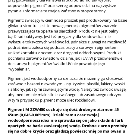
przygotowaliśmy dla Państwa krótki poradnik "Jak wybrać
odpowiedni pigment" oraz szereg odpowiedzi na najczęstsze
pytania. Informacje te znajdą Państwo w stopce strony.
Pigment; świecący w ciemności proszek jest produkowany na bazie
glinianu strontu - jest to nowa generacja pigmentów znacznie
przewyższająca te oparte na siarczkach. Produkt nie jest palny
bądź radioaktywny. Jest też przyjazny dla środowiska i nie
wykazuje toksycznych właściwości. Jednakże z uwagi na możliwość
podrażnienia zaleca się podczas pracy z surowym pigmentem
unikać kontaktu z oczami oraz drogami oddechowymi. Produkt
pochłania zarówno światło widzialne, jak i UV. W przeciwieństwie
do starszych pigmentów światło UV nie powoduje jego
"wypalenia".
Pigment jest wodoodporny co oznacza, że możemy go stosować
zarówno z bazami niewodnymi - np. żywice, plastiki, lakiery, woski
i silikony, jak i tymi zawierającymi wodę. Należy też zwrócić uwagę,
aby medium nie miało silnie kwaśnego lub zasadowego odczynu -
w tym przypadku pigment może ulec rozkładowi.
Pigment M-ZZW450 cechuje się dość drobnym ziarnem 45-
65um (0,045-0,065mm). Dzięki temu oraz swojej
wodoodporności idealnie sprawdzi się on jako składnik farb
opartych na bazie zawierającej wodę. Drobne ziarno przełoży
się na dobre krycie oraz gładszą powierzchnię po malowaniu