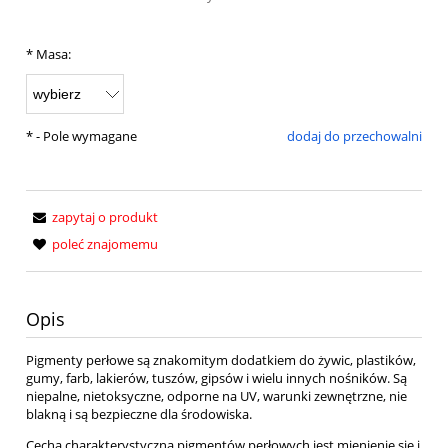
*
Masa:
*
- Pole wymagane
dodaj do przechowalni
zapytaj o produkt
poleć znajomemu
Opis
Pigmenty perłowe są znakomitym dodatkiem do żywic, plastików,
gumy, farb, lakierów, tuszów, gipsów i wielu innych nośników. Są
niepalne, nietoksyczne, odporne na UV, warunki zewnętrzne, nie
blakną i są bezpieczne dla środowiska.
Cechą charakterystyczną pigmentów perłowych jest mienienie się i