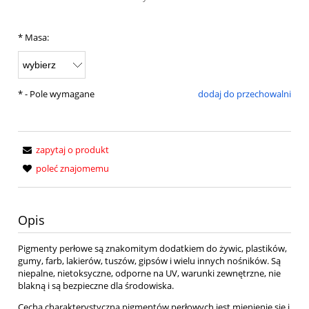
*
Masa:
*
- Pole wymagane
dodaj do przechowalni
zapytaj o produkt
poleć znajomemu
Opis
Pigmenty perłowe są znakomitym dodatkiem do żywic, plastików,
gumy, farb, lakierów, tuszów, gipsów i wielu innych nośników. Są
niepalne, nietoksyczne, odporne na UV, warunki zewnętrzne, nie
blakną i są bezpieczne dla środowiska.
Cechą charakterystyczną pigmentów perłowych jest mienienie się i