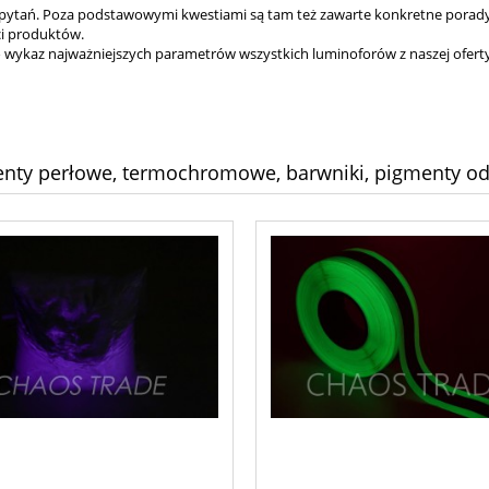
 pytań. Poza podstawowymi kwestiami są tam też zawarte konkretne porad
ci produktów.
 wykaz najważniejszych parametrów wszystkich luminoforów z naszej ofert
enty perłowe, termochromowe, barwniki, pigmenty o