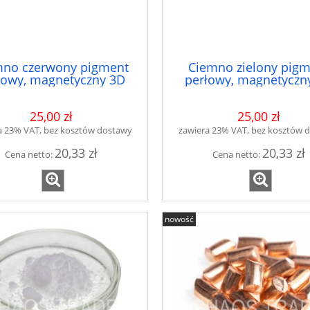
mno czerwony pigment
Ciemno zielony pig
łowy, magnetyczny 3D
perłowy, magnetyczn
PP3D-CC7504
PP3D-CZL235
25,00 zł
25,00 zł
a 23% VAT, bez kosztów dostawy
zawiera 23% VAT, bez kosztów 
20,33 zł
20,33 zł
Cena netto:
Cena netto:
nowość