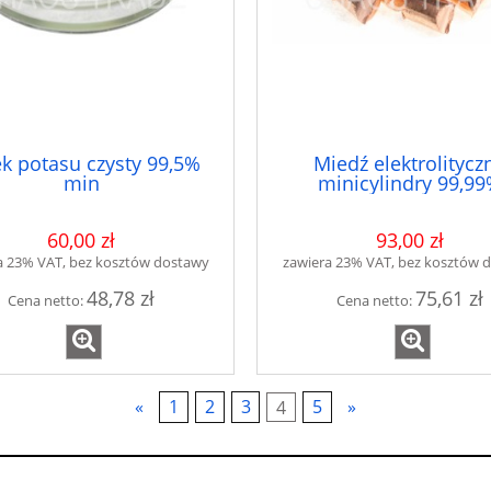
k potasu czysty 99,5%
Miedź elektrolitycz
min
minicylindry 99,9
60,00 zł
93,00 zł
a 23% VAT, bez kosztów dostawy
zawiera 23% VAT, bez kosztów 
48,78 zł
75,61 zł
Cena netto:
Cena netto:
«
1
2
3
4
5
»