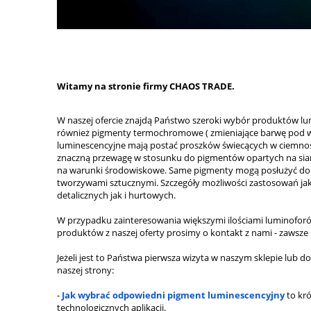
Witamy na stronie firmy CHAOS TRADE.
W naszej ofercie znajdą Państwo szeroki wybór produktów l
również pigmenty termochromowe ( zmieniające barwę pod wp
luminescencyjne mają postać proszków świecących w ciemności
znaczną przewagę w stosunku do pigmentów opartych na siarc
na warunki środowiskowe. Same pigmenty mogą posłużyć do t
tworzywami sztucznymi. Szczegóły możliwości zastosowań jak
detalicznych jak i hurtowych.
W przypadku zainteresowania większymi ilościami luminoforó
produktów z naszej oferty prosimy o kontakt z nami - zawsze 
Jeżeli jest to Państwa pierwsza wizyta w naszym sklepie lub
naszej strony:
-
Jak wybrać odpowiedni pigment luminescencyjny
to kr
technologicznych aplikacji.