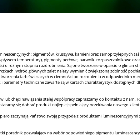
uminescencyjnych: pigmentów, kruszywa, kamieni oraz samoprzylepnych taś
ływem temperatury), pigmenty perłowe, barwniki rozpuszczalnikowe oraz 
 o różnym stopniu rozdrobnienia. Są one tworzone w oparciu o glinian str
zkach. Wśród głównych zalet należy wymienić zwiększoną zdolność pochłan
worzenia farb świecących w ciemności po rozrobieniu w odpowiednim mediu
 i parametry techniczne zawarte są w kartach charakterystyk dostępnych d
w lub chęci nawiązania stałej współpracy zapraszamy do kontaktu z nami. 
staramy się dobrać produkt najlepiej spełniający oczekiwania naszego klient
 dopiero zaczynają Państwo swoją przygodę z produktami luminescencyjnymi
ótki poradnik pozwalający na wybór odpowiedniego pigmentu luminescency